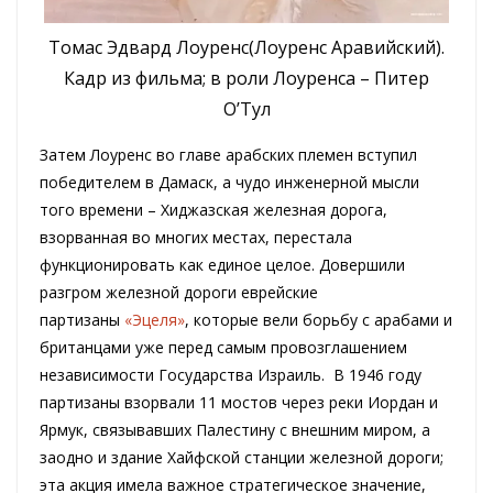
Томас Эдвард Лоуренс(Лоуренс Аравийский).
Кадр из фильма; в роли Лоуренса – Питер
О’Тул
Затем Лоуренс во главе арабских племен вступил
победителем в Дамаск, а чудо инженерной мысли
того времени – Хиджазская железная дорога,
взорванная во многих местах, перестала
функционировать как единое целое. Довершили
разгром железной дороги еврейские
партизаны
«Эцеля»
, которые вели борьбу с арабами и
британцами уже перед самым провозглашением
независимости Государства Израиль. В 1946 году
партизаны взорвали 11 мостов через реки Иордан и
Ярмук, связывавших Палестину с внешним миром, а
заодно и здание Хайфской станции железной дороги;
эта акция имела важное стратегическое значение,