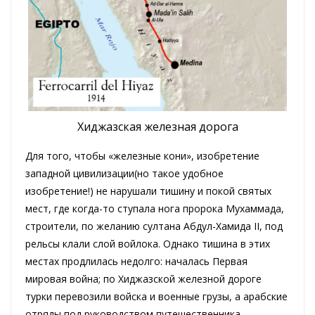
Хиджазская железная дорога
Для того, чтобы «железные кони», изобретение
западной цивилизации(но такое удобное
изобретение!) не нарушали тишину и покой святых
мест, где когда-то ступала нога пророка Мухаммада,
строители, по желанию султана Абдул-Хамида II, под
рельсы клали слой войлока. Однако тишина в этих
местах продлилась недолго: началась Первая
мировая война; по Хиджазской железной дороге
турки перевозили войска и военные грузы, а арабские
отряды под руководством путешественника,