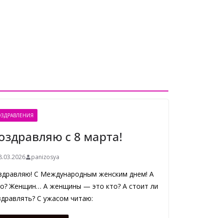
ЗДРАВЛЕНИЯ
оздравляю с 8 марта!
8.03.2026
panizosya
здравляю! С Международным женским днем! А
го? Женщин… А женщины — это кто? А стоит ли
здравлять? С ужасом читаю: