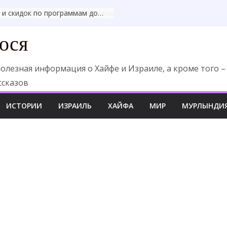
Программа дополнительного медицинского страхования «Клалит Мушлам Платинум»
ося
олезная информация о Хайфе и Израиле, а кроме того –
ссказов
ИСТОРИИ
ИЗРАИЛЬ
ХАЙФА
МИР
МУРЛЫНДИ