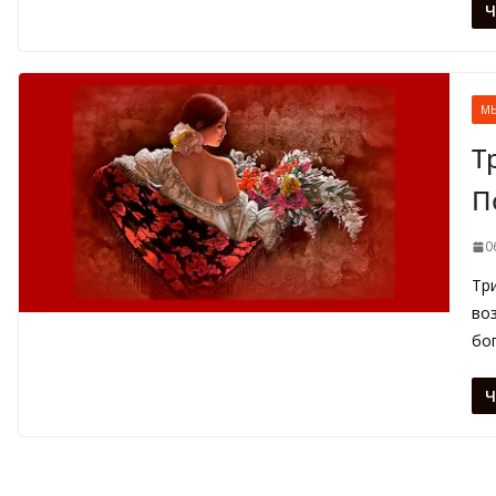
Ч
М
Т
П
0
Три
воз
бог
Ч