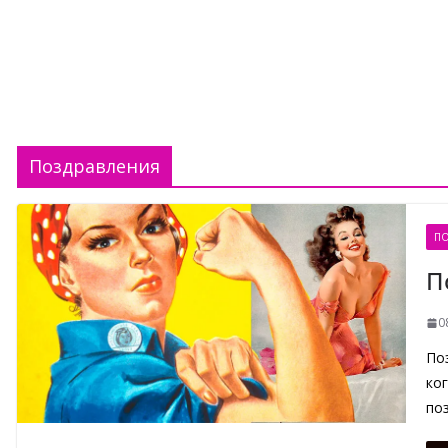
Поздравления
ПО
П
0
По
ко
по