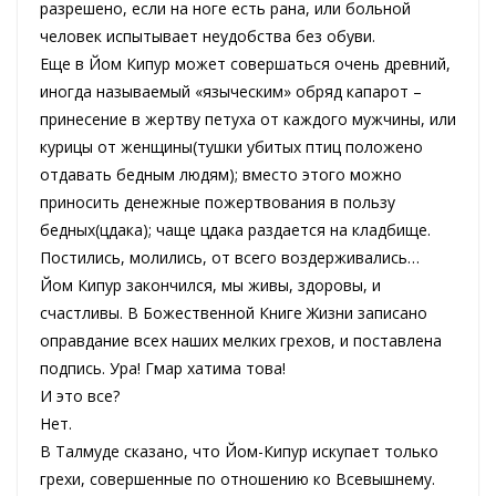
разрешено, если на ноге есть рана, или больной
человек испытывает неудобства без обуви.
Еще в Йом Кипур может совершаться очень древний,
иногда называемый «языческим» обряд капарот –
принесение в жертву петуха от каждого мужчины, или
курицы от женщины(тушки убитых птиц положено
отдавать бедным людям); вместо этого можно
приносить денежные пожертвования в пользу
бедных(цдака); чаще цдака раздается на кладбище.
Постились, молились, от всего воздерживались…
Йом Кипур закончился, мы живы, здоровы, и
счастливы. В Божественной Книге Жизни записано
оправдание всех наших мелких грехов, и поставлена
подпись. Ура! Гмар хатима това!
И это все?
Нет.
В Талмуде сказано, что Йом-Кипур искупает только
грехи, совершенные по отношению ко Всевышнему.