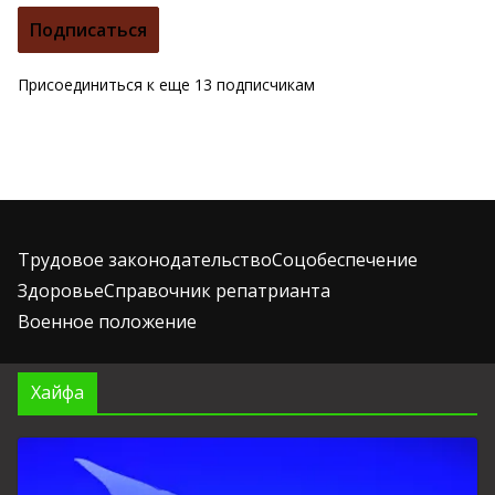
i
Подписаться
l
а
Присоединиться к еще 13 подписчикам
д
р
е
с
Трудовое законодательство
Соцобеспечение
Здоровье
Справочник репатрианта
Военное положение
Хайфа