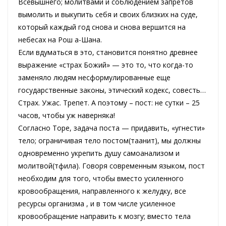
Всевышнего; молитвами и соблюдением запретов
вымолить и выкупить себя и своих близких на суде,
который каждый год снова и снова вершится на
небесах на Рош а-Шана.
Если вдуматься в это, становится понятно древнее
выражение «страх Божий» — это то, что когда-то
заменяло людям несформулированные еще
государственные законы, этический кодекс, совесть…
Страх. Ужас. Трепет. А поэтому – пост: не сутки – 25
часов, чтобы уж наверняка!
Согласно Торе, задача поста — придавить, «угнести»
тело; ограничивая тело постом(таанит), мы должны
одновременно укрепить душу самоанализом и
молитвой(тфила). Говоря современным языком, пост
необходим для того, чтобы вместо усиленного
кровообращения, направленного к желудку, все
ресурсы организма , и в том числе усиленное
кровообращение направить к мозгу; вместо тела