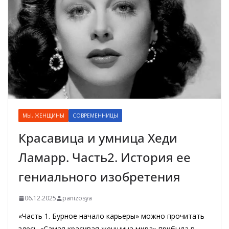
МЫ, ЖЕНЩИНЫ
СОВРЕМЕННИЦЫ
Красавица и умница Хеди
Ламарр. Часть2. История ее
гениального изобретения
06.12.2025
panizosya
«Часть 1. Бурное начало карьеры» можно прочитать
здесь «Самая красивая женщина мира» прибыла в