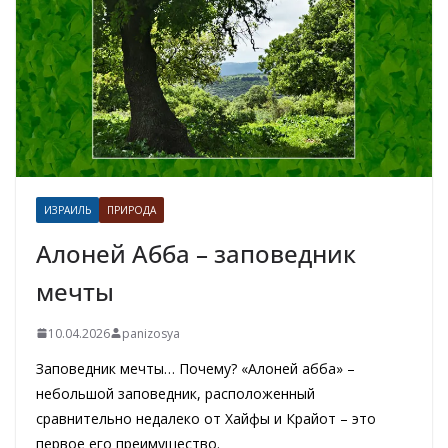
ИЗРАИЛЬ
ПРИРОДА
Алоней Абба – заповедник
мечты
10.04.2026
panizosya
Заповедник мечты… Почему? «Алоней абба» –
небольшой заповедник, расположенный
сравнительно недалеко от Хайфы и Крайот – это
первое его преимущество.