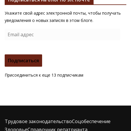
Укажите свой адрес электронной почты, чтобы получать
уведомления о новых записях в этом блоге.
E
m
a
i
Подписаться
l
а
Присоединиться к еще 13 подписчикам
д
р
е
с
Трудовое законодательство
Соцобеспечение
Здоровье
Справочник репатрианта