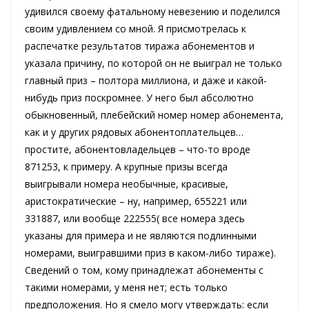
удивился своему фатальному невезению и поделился
своим удивлением со мной. Я присмотрелась к
распечатке результатов тиража абонементов и
указала причину, по которой он не выиграл не только
главный приз – полтора миллиона, и даже и какой-
нибудь приз поскромнее. У него был абсолютно
обыкновенный, плебейский номер номер абонемента,
как и у других рядовых абонентоплательцев…
простите, абонентовладельцев – что-то вроде
871253, к примеру. А крупные призы всегда
выигрывали номера необычные, красивые,
аристократические – ну, например, 655221 или
331887, или вообще 222555( все номера здесь
указаны для примера и не являются подлинными
номерами, выигравшими приз в каком-либо тираже).
Сведений о том, кому принадлежат абонементы с
такими номерами, у меня нет; есть только
предположения. Но я смело могу утверждать: если