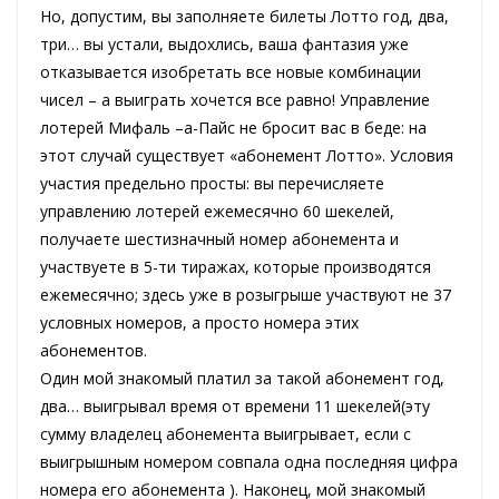
Но, допустим, вы заполняете билеты Лотто год, два,
три… вы устали, выдохлись, ваша фантазия уже
отказывается изобретать все новые комбинации
чисел – а выиграть хочется все равно! Управление
лотерей Мифаль –а-Пайс не бросит вас в беде: на
этот случай существует «абонемент Лотто». Условия
участия предельно просты: вы перечисляете
управлению лотерей ежемесячно 60 шекелей,
получаете шестизначный номер абонемента и
участвуете в 5-ти тиражах, которые производятся
ежемесячно; здесь уже в розыгрыше участвуют не 37
условных номеров, а просто номера этих
абонементов.
Один мой знакомый платил за такой абонемент год,
два… выигрывал время от времени 11 шекелей(эту
сумму владелец абонемента выигрывает, если с
выигрышным номером совпала одна последняя цифра
номера его абонемента ). Наконец, мой знакомый