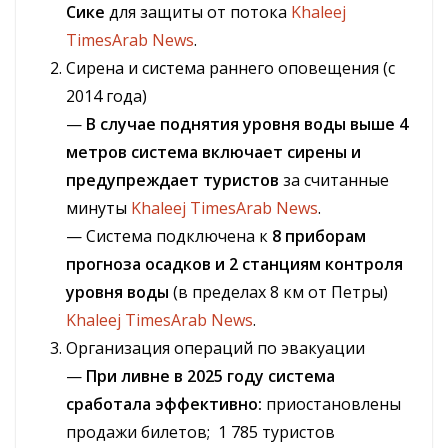
Сике
для защиты от потока
Khaleej
Times
Arab News
.
Сирена и система раннего оповещения (с
2014 года)
—
В случае поднятия уровня воды выше 4
метров система включает сирены и
предупреждает туристов
за считанные
минуты
Khaleej Times
Arab News
.
— Система подключена к
8 приборам
прогноза осадков и 2 станциям контроля
уровня воды
(в пределах 8 км от Петры)
Khaleej Times
Arab News
.
Организация операций по эвакуации
—
При ливне в 2025 году система
сработала эффективно:
приостановлены
продажи билетов; 1 785 туристов