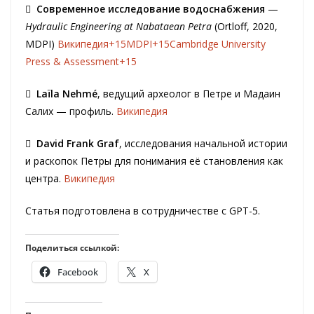

Современное
исследование
водоснабжения
—
Hydraulic Engineering at Nabataean Petra
(Ortloff, 2020,
MDPI)
Википедия+15MDPI+15Cambridge University
Press & Assessment+15

Laïla Nehmé
, ведущий археолог в Петре и Мадаин
Салих — профиль.‏
Википедия

David Frank Graf
, исследования начальной истории
и раскопок Петры для понимания её становления как
центра.
Википедия
Статья подготовлена в сотрудничестве с GPT-5.
Поделиться ссылкой:
Facebook
X