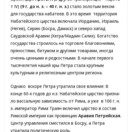
т IV)
(9 г. до н. э. – 40 г. н. э.)
стало золотым веком
для государства набатеев. В это время территория
Набатейского царства включала Иорданию, Израиль
(Негев), Сирию (Босра, Дамаск) и северо-запад
Саудовской Аравии (Хегра/Мадаин Салих). Богатство
государства строилось на торговле благовониями,
пряностями, битумом и другими товарами, иногда
оченнь ценными и редкостными. В начале первого
тысячелетия нашей эры Петра стала крупным
культурным и религиозным центром региона.
Однако вскоре Петра утратила свое влияние: В
конце 60-х годов до н.э. Набатейское царство при­зна­
ло вас­саль­ную за­ви­си­мость от Ри­ма, а уже в 106 г. н.
э. император Рима Траян включил царство в состав
Римской империи как провинцию
Аравия Петрейская
.
Центр управления сместился в Босру, а Петра
утратила политическую роль.