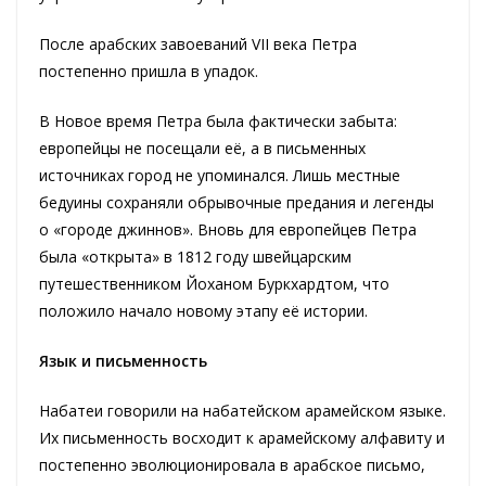
После арабских завоеваний VII века Петра
постепенно пришла в упадок.
В Новое время Петра была фактически забыта:
европейцы не посещали её, а в письменных
источниках город не упоминался. Лишь местные
бедуины сохраняли обрывочные предания и легенды
о «городе джиннов». Вновь для европейцев Петра
была «открыта» в 1812 году швейцарским
путешественником Йоханом Буркхардтом, что
положило начало новому этапу её истории.
Язык и письменность
Набатеи говорили на набатейском арамейском языке.
Их письменность восходит к арамейскому алфавиту и
постепенно эволюционировала в арабское письмо,