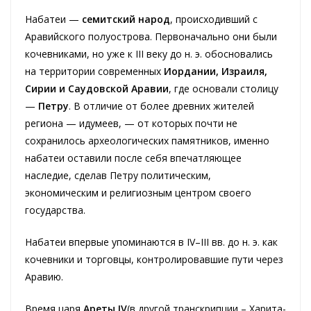
Набатеи —
семитский народ
, происходивший с
Аравийского полуострова. Первоначально они были
кочевниками, но уже к III веку до н. э. обосновались
на территории современных
Иордании, Израиля,
Сирии и Саудовской Аравии
, где основали столицу
—
Петру
. В отличие от более древних жителей
региона — идумеев, — от которых почти не
сохранилось археологических памятников, именно
набатеи оставили после себя впечатляющее
наследие, сделав Петру политическим,
экономическим и религиозным центром своего
государства.
Набатеи впервые упоминаются в IV–III вв. до н. э. как
кочевники и торговцы, контролировавшие пути через
Аравию.
Время царя
Ареты IV
(в другой транскрипции – Ха­ри­та­