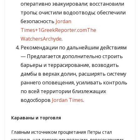
оперативно эвакуировали; восстановили
тропы; очистили водоотводы; обеспечили
безопасность
Jordan
Times+1
GreekReporter.com
The
Watchers
Archyde
.
Рекомендации по дальнейшим действиям
— Предлагается дополнительно строить
барьеры и террасирование, возводить
дамбы в верхах долин, расширять систему
раннего оповещения, усиливать контроль
по всей территории близлежащих
водосборов
Jordan Times
.
Караваны и торговля
Главным источником процветания Петры стал
контроль над торговыми потоками, пересекавшими